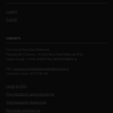
Luoghi
Eventi
CONTATTI
Comune di Serra Sant'Abbondio
Piazzale del Comune, 1 61040 Serra Sant'Abbondio (PU)
Codice fiscale / P.IVA: 81003370418/00370980419
PEC:
comune.serrasantabbondio@emarche.it
Centralino unico: 0721730120
Leggi le FAQ
Prenotazione appuntamento
Segnalazione disservizio
Richiesta assistenza