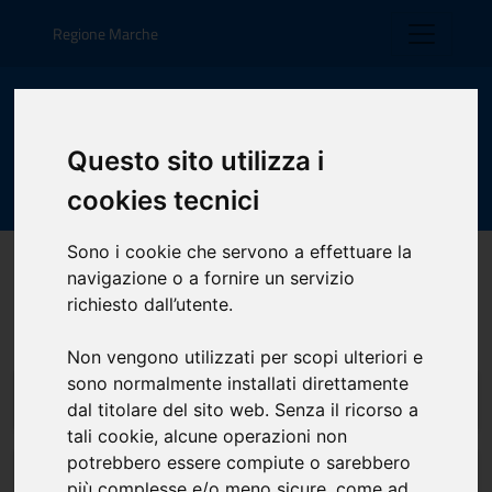
Regione Marche
Comune di Serra
Sant'Abbondio
Questo sito utilizza i
cookies tecnici
[torna alle categorie]
Sono i cookie che servono a effettuare la
navigazione o a fornire un servizio
Salute, benessere e assistenza
richiesto dall’utente.
Non vengono utilizzati per scopi ulteriori e
sono normalmente installati direttamente
Richiedere agevolazioni scolastiche
dal titolare del sito web. Senza il ricorso a
tali cookie, alcune operazioni non
potrebbero essere compiute o sarebbero
Presentazione domanda per bonus
più complesse e/o meno sicure, come ad